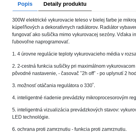
Popis
Detaily produktu
300W elektrické vykurovacie teleso v bielej farbe je mikr
kúpeľňových a dekoratívnych radiátorov. Radiátor vybav
fungovať ako sušička mimo vykurovacej sezóny. Vďaka in
ľubovoľne naprogramovať.
1. 4 úrovne regulácie teploty vykurovacieho média v rozs
2. 2-cestná funkcia sušičky pri maximálnom vykurovacom v
pôvodné nastavenie, - časovač "2h off" - po uplynutí 2 ho
3. možnosť otáčania regulátora o 330˚.
4. inteligentné riadenie prevádzky mikroprocesorovým re
5. inteligentná vizualizácia prevádzkových stavov: vyku
LED technológie.
6. ochrana proti zamrznutiu - funkcia proti zamrznutiu.