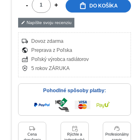
shopping_bag
-
+
DO KOŠÍKA
Napíšte svoju recenziu
edit
local_shipping
Dovoz zdarma
public
Preprava z Poľska
factory
Poľský výrobca radiátorov
local_police
5 rokov ZÁRUKA
Pohodlné spôsoby platby:
local_shipping
event_repeat
support_agent
Cena
Rýchle a
Profesionálny