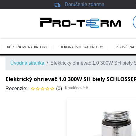
local_shipping
Doručenie zdarma
KÚPEĽŇOVÉ RADIÁTORY
DEKORATÍVNE RADIÁTORY
IZBOVÉ RAD
Úvodná stránka
Elektrický ohrievač 1.0 300W SH bie
Elektrický ohrievač 1.0 300W SH biely SCHLOSSE
Katalógové č
Recenzie:
(0)




