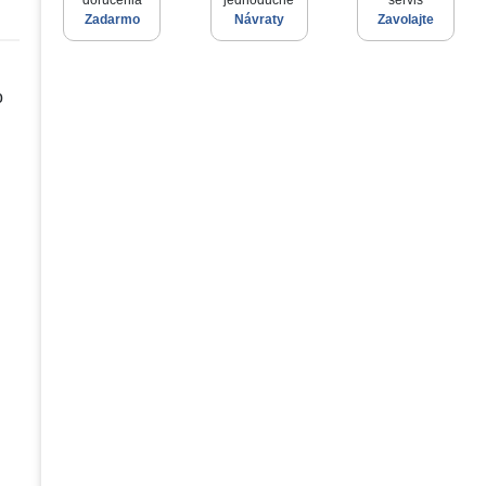
doručenia
jednoduché
servis
Zadarmo
Návraty
Zavolajte
o