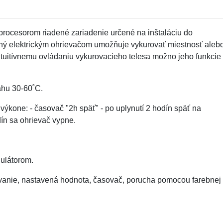
oprocesorom riadené zariadenie určené na inštaláciu do
ený elektrickým ohrievačom umožňuje vykurovať miestnosť aleb
tuitívnemu ovládaniu vykurovacieho telesa možno jeho funkcie
ahu 30-60˚C.
ýkone: - časovač "2h späť" - po uplynutí 2 hodín späť na
dín sa ohrievač vypne.
gulátorom.
rovanie, nastavená hodnota, časovač, porucha pomocou farebnej