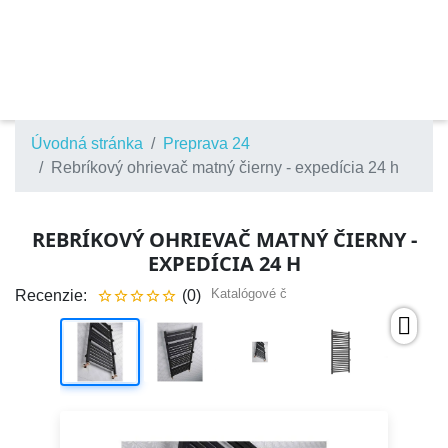
Úvodná stránka
Preprava 24
Rebríkový ohrievač matný čierny - expedícia 24 h
REBRÍKOVÝ OHRIEVAČ MATNÝ ČIERNY -
EXPEDÍCIA 24 H
Katalógové č
Recenzie:
(0)




