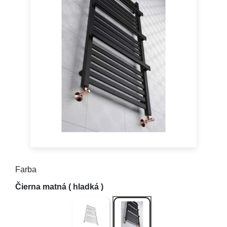
Farba
Biely lesk (hladký)
Čierna matná ( hladká )