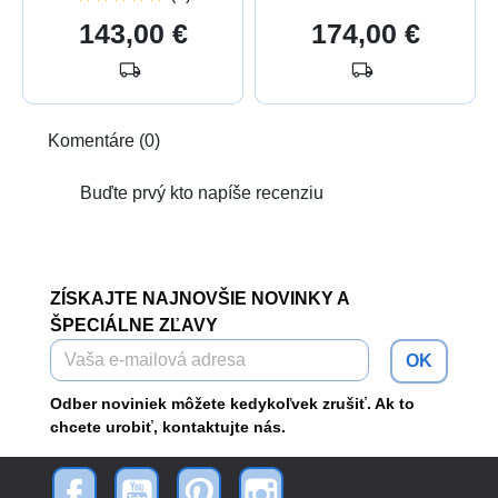
Cena
Cena
143,00 €
174,00 €
local_shipping
local_shipping
Komentáre (0)
Buďte prvý kto napíše recenziu
ZÍSKAJTE NAJNOVŠIE NOVINKY A
ŠPECIÁLNE ZĽAVY
OK
Odber noviniek môžete kedykoľvek zrušiť. Ak to
chcete urobiť, kontaktujte nás.