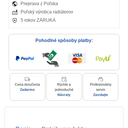
public
Preprava z Poľska
factory
Poľský výrobca radiátorov
local_police
5 rokov ZÁRUKA
Pohodlné spôsoby platby:
local_shipping
event_repeat
support_agent
Cena doručenia
Rýchle a
Profesionálny
Zadarmo
jednoduché
servis
Návraty
Zavolajte