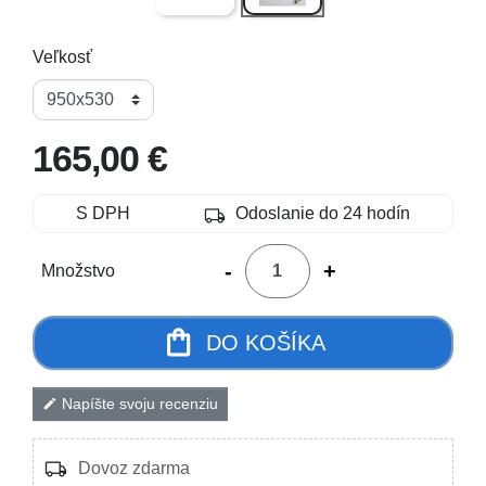
Veľkosť
165,00 €
local_shipping
S DPH
Odoslanie do 24 hodín
-
+
Množstvo
shopping_bag
DO KOŠÍKA
Napíšte svoju recenziu
edit
local_shipping
Dovoz zdarma