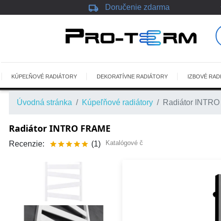
local_shipping
Doručenie zdarma
KÚPEĽŇOVÉ RADIÁTORY
DEKORATÍVNE RADIÁTORY
IZBOVÉ RAD
Úvodná stránka
Kúpeľňové radiátory
Radiátor INTR
Radiátor INTRO FRAME
Katalógové č
Recenzie:
(1)




