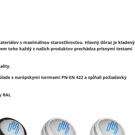
ateriálov s maximálnou starostlivosťou. Hlavný dôraz je kladený
Okrem toho každý z našich produktov prechádza prísnymi testami
ality.
 súlade s európskymi normami PN-EN 422 a spĺňali požiadavky
ty RAL