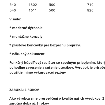
540
1302
500
710
540
1611
500
820
V sade:
* moderné dýchanie
* montážne konzoly
* plastové koncovky pre bezpečnú prepravu
* nákupný dokument
Funkčný kúpeľňový radiátor so spodným pripojením, ktorý
pohodlné zavesenie a sušenie uterákov. Výrobok je prispô
použitie mimo vykurovacej sezóny
ZÁRUKA: 5 ROKOV
Ako výrobca sme presvedčení o kvalite našich výrobkov. Z
záručná doba až 5 rokov