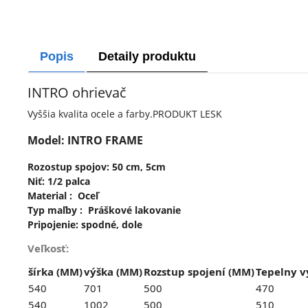
Popis
Detaily produktu
INTRO ohrievač
Vyššia kvalita ocele a farby.PRODUKT LESK
Model:
INTRO FRAME
Rozostup spojov: 50 cm, 5cm
Niť: 1/2 palca
Material :
Oceľ
Typ maľby
: Práškové lakovanie
Pripojenie: spodné,
dole
Veľkosť:
šírka (MM)
výška (MM)
Rozstup spojení (MM)
Tepelny 
540
701
500
470
540
1002
500
510