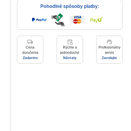
Pohodlné spôsoby platby:
local_shipping
event_repeat
support_agent
Cena
Rýchle a
Profesionálny
doručenia
jednoduché
servis
Zadarmo
Návraty
Zavolajte