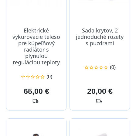
Elektrické
Sada krytov, 2
vykurovacie teleso
jednoduché rozety
pre kúpeľňový
s puzdrami
radiátor s
plynulou
reguláciou teploty
(0)





(0)





Cena
Cena
65,00 €
20,00 €
local_shipping
local_shipping