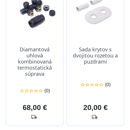
Diamantová
Sada krytov s
uhlová
dvojitou rozetou a
kombinovaná
puzdrami
termostatická
súprava
(0)





(0)





Cena
Cena
68,00 €
20,00 €
local_shipping
local_shipping