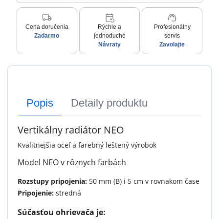
local_shipping
event_repeat
support_agent
Cena doručenia
Rýchle a
Profesionálny
Zadarmo
jednoduché
servis
Návraty
Zavolajte
Popis
Detaily produktu
Vertikálny radiátor NEO
Kvalitnejšia oceľ a farebný leštený výrobok
Model NEO v rôznych farbách
Rozstupy pripojenia:
50 mm (B) i 5 cm v rovnakom čase
Pripojenie:
stredná
Súčasťou ohrievača je: