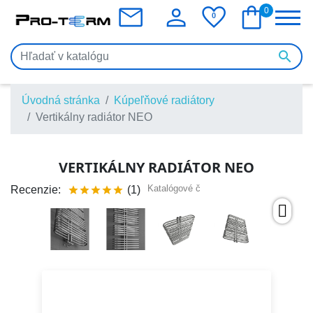
mail
person
favorite
shopping_bag
0
0

Úvodná stránka
Kúpeľňové radiátory
Vertikálny radiátor NEO
VERTIKÁLNY RADIÁTOR NEO
Katalógové č
Recenzie:
(1)




