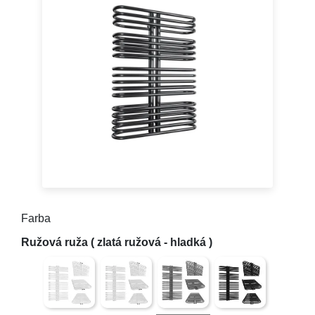
Farba
Biela matná textúra (mierne drsný povrch) trblietavé ča
Biely lesk (hladký)
Antracitová textúra (mierne drsn
Čierna matná ( hlad