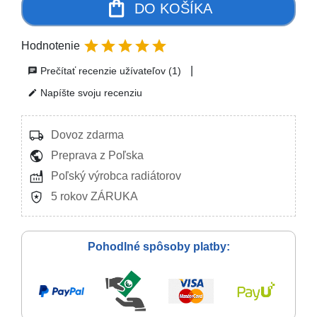
shopping_bag
DO KOŠÍKA





Hodnotenie
|
Prečítať recenzie užívateľov (1)
chat
Napíšte svoju recenziu
edit
local_shipping
Dovoz zdarma
public
Preprava z Poľska
factory
Poľský výrobca radiátorov
local_police
5 rokov ZÁRUKA
Pohodlné spôsoby platby: