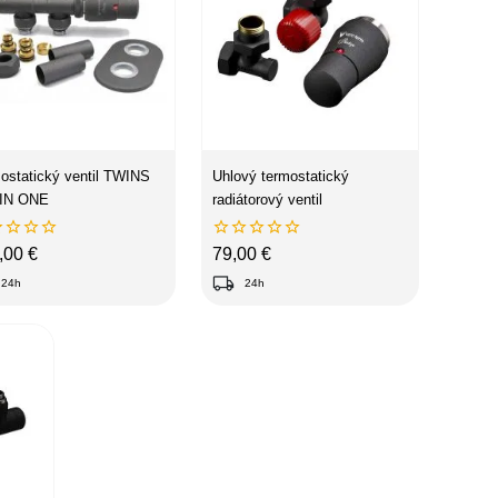
ostatický ventil TWINS
Uhlový termostatický
 IN ONE
radiátorový ventil









na
Cena
,00 €
79,00 €
local_shipping
24h
24h