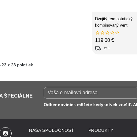
Dvojitý termostatický
kombinovaný ventil





Cena
119,00 €
local_shipping
24h
-23 z 23 položiek
 A ŠPECIÁLNE
Odber noviniek môžete kedykoľvek zrušiť. Ak
NAŠA SPOLOČNOSŤ
PRODUKTY