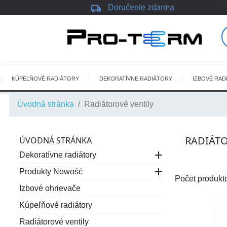
local_shipping
Doručenie zdarma
KÚPEĽŇOVÉ RADIÁTORY
DEKORATÍVNE RADIÁTORY
IZBOVÉ RAD
Úvodná stránka
Radiátorové ventily
RADIÁTO
ÚVODNÁ STRÁNKA

Dekoratívne radiátory

Produkty Nowość
Počet produkt
Izbové ohrievače
Kúpeľňové radiátory
Radiátorové ventily