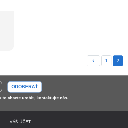
Späť

1
2
ODOBERAŤ
 to chcete urobiť, kontaktujte nás.
VÁŠ ÚČET