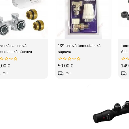
iverzálna uhlová
1/2" uhlová termostatická
Term
rmostatická súprava
súprava
ALL










ena
Cena
Ce
,00 €
50,00 €
149
ng
local_shipping
local_shipping
24h
24h