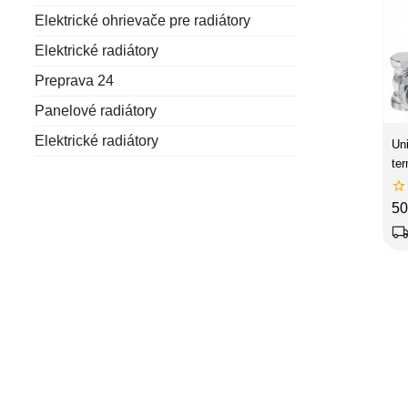
Elektrické ohrievače pre radiátory
Elektrické radiátory
Preprava 24
Panelové radiátory
Elektrické radiátory
Un
te

C
50
local_shippi