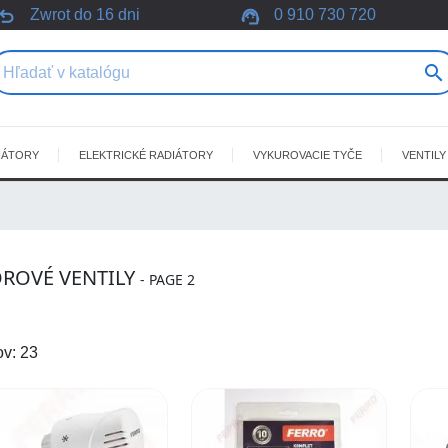
undo
support_agent
Zwrot do 16 dni
0 910 730 720

IÁTORY
ELEKTRICKÉ RADIÁTORY
VYKUROVACIE TYČE
VENTILY
ROVÉ VENTILY
- PAGE 2
ov: 23