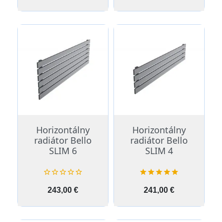
Horizontálny
Horizontálny
radiátor Bello
radiátor Bello
SLIM 6
SLIM 4










Cena
Cena
243,00 €
241,00 €