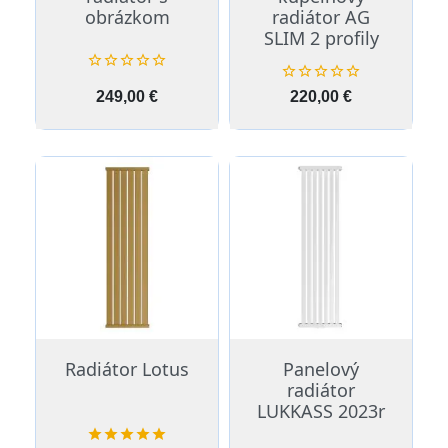
obrázkom
radiátor AG
SLIM 2 profily










Cena
Cena
249,00 €
220,00 €
Radiátor Lotus
Panelový
radiátor
LUKKASS 2023r




