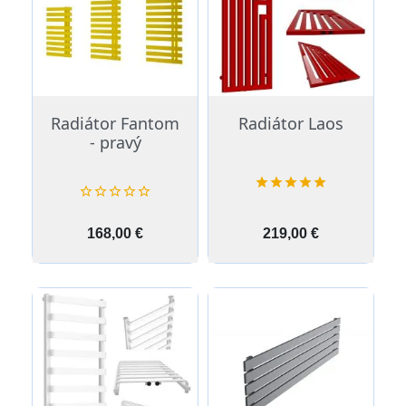
Radiátor Fantom
Radiátor Laos
- pravý










Cena
Cena
168,00 €
219,00 €