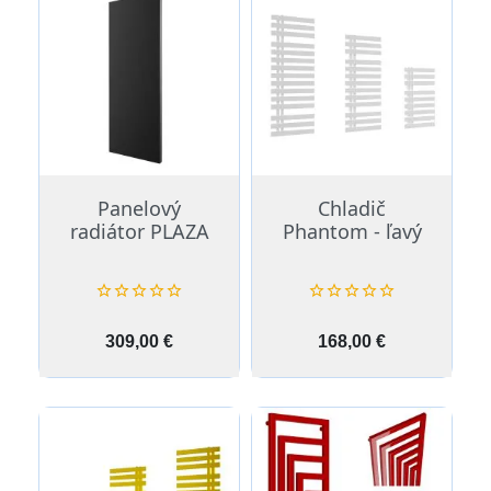
Panelový
Chladič
radiátor PLAZA
Phantom - ľavý










Cena
Cena
309,00 €
168,00 €