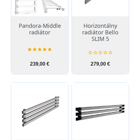
Pandora-Middle
Horizontálny
radiátor
radiátor Bello
SLIM 5










Cena
Cena
239,00 €
279,00 €