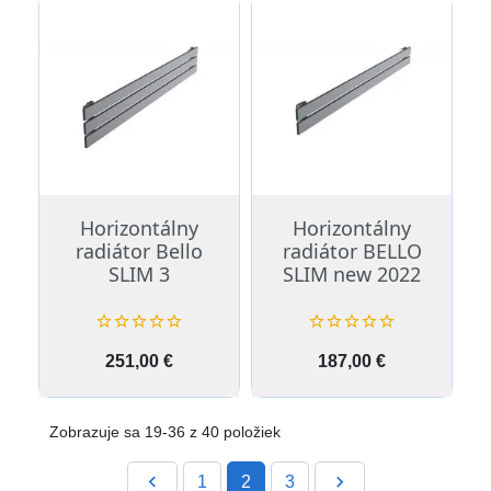
Horizontálny
Horizontálny
radiátor Bello
radiátor BELLO
SLIM 3
SLIM new 2022










Cena
Cena
251,00 €
187,00 €
Zobrazuje sa 19-36 z 40 položiek
Späť

Ďalej

1
2
3