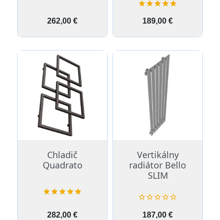





Cena
Cena
262,00 €
189,00 €
Chladič
Vertikálny
Quadrato
radiátor Bello
SLIM










Cena
Cena
282,00 €
187,00 €