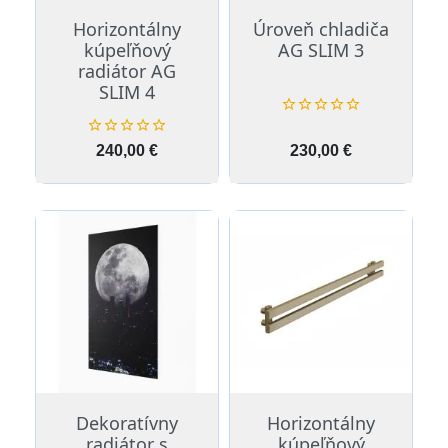
Horizontálny
Úroveň chladiča
kúpeľňový
AG SLIM 3
radiátor AG
SLIM 4










Cena
Cena
240,00 €
230,00 €
Dekoratívny
Horizontálny
radiátor s
kúpeľňový