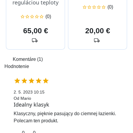
reguláciou teploty
(0)





(0)





Cena
Cena
65,00 €
20,00 €
local_shipping
local_shipping
Komentáre (1)
Hodnotenie





2. 5. 2023 10:15
Od Mario
Idealny klasyk
Klasyczny, pięknie pasujący do ciemnej łazienki.
Polecam ten produkt.
0
0