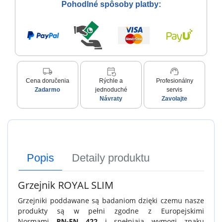
Pohodlné spôsoby platby:
local_shipping
event_repeat
support_agent
Cena doručenia
Rýchle a
Profesionálny
Zadarmo
jednoduché
servis
Návraty
Zavolajte
Popis
Detaily produktu
Grzejnik ROYAL SLIM
Grzejniki poddawane są badaniom dzięki czemu nasze
produkty są w pełni zgodne z Europejskimi
Normami
PN-EN 422
i spełniają wymogi znaku