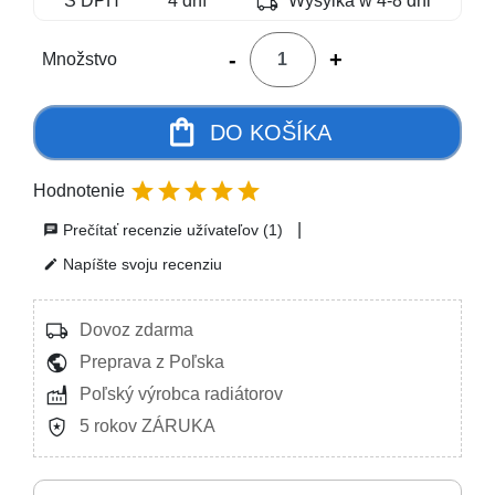
local_shipping
S DPH
4 dní
Wysylka w 4-8 dni
-
+
Množstvo
shopping_bag
DO KOŠÍKA





Hodnotenie
|
Prečítať recenzie užívateľov (1)
chat
Napíšte svoju recenziu
edit
local_shipping
Dovoz zdarma
public
Preprava z Poľska
factory
Poľský výrobca radiátorov
local_police
5 rokov ZÁRUKA