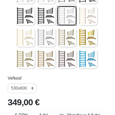
Čierna štruktúra (mierne drsný povrch)
Čierny lesk ( hladký )
Šedá textúra (mierne drsný povr
Ružová ruža ( zlatá 
QUARTZ I Štruktúra (mierne drsný povrch) svetlá kré
4 FEBRUÁR ( trblietavé škvrny )
QUARTZ II Štruktúra (mierne d
Zlato
Antique Brighter ( hladký )
Starožitný tmavší ( hladký )
Bordová textúra (mierne drsný 
Modrá ( obyčajná )
Veľkosť
349,00 €