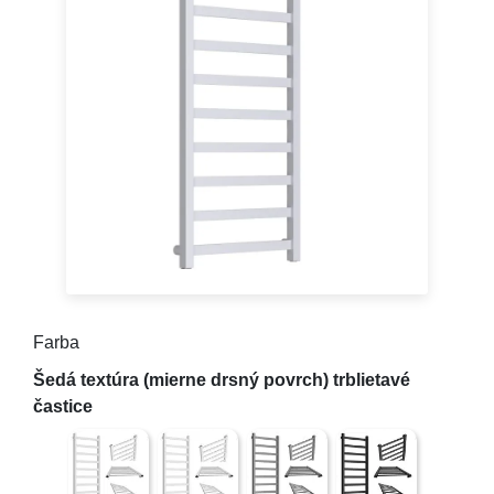
Farba
Biela matná textúra (mierne drsný povrch) trblietavé ča
Biely lesk (hladký)
Antracitová textúra (mierne drsn
Čierna matná ( hlad